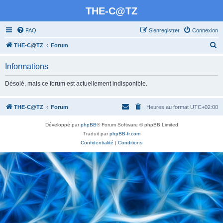
THE-C@TZ
FAQ
S’enregistrer
Connexion
R
THE-C@TZ
Forum
e
Informations
c
h
Désolé, mais ce forum est actuellement indisponible.
e
r
THE-C@TZ
Forum
Heures au format
UTC+02:00
c
Développé par
phpBB
® Forum Software © phpBB Limited
h
Traduit par
phpBB-fr.com
e
Confidentialité
|
Conditions
r