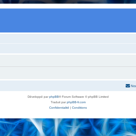
Nou
Développé par
phpBB
® Forum Software © phpBB Limited
Traduit par
phpBB-fr.com
Confidentialité
|
Conditions