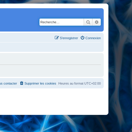
Rechercher
Recherche avancé
S’enregistrer
Connexion
s contacter
Supprimer les cookies
Heures au format
UTC+02:00