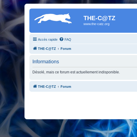
THE-C@TZ
www.the-catz.org
Accès rapide
FAQ
THE-C@TZ
Forum
Informations
Désolé, mais ce forum est actuellement indisponible.
THE-C@TZ
Forum