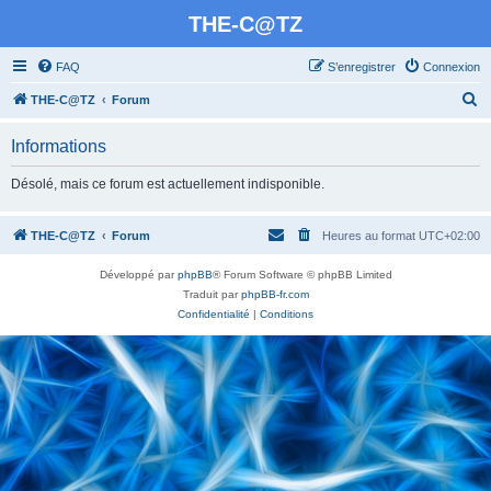
THE-C@TZ
FAQ
S’enregistrer
Connexion
R
THE-C@TZ
Forum
e
Informations
c
h
Désolé, mais ce forum est actuellement indisponible.
e
r
THE-C@TZ
Forum
Heures au format
UTC+02:00
c
Développé par
phpBB
® Forum Software © phpBB Limited
h
Traduit par
phpBB-fr.com
e
Confidentialité
|
Conditions
r