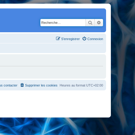
Rechercher
Recherche avancé
S’enregistrer
Connexion
s contacter
Supprimer les cookies
Heures au format
UTC+02:00