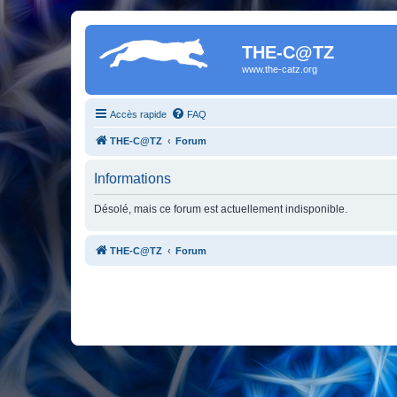
THE-C@TZ
www.the-catz.org
Accès rapide
FAQ
THE-C@TZ
Forum
Informations
Désolé, mais ce forum est actuellement indisponible.
THE-C@TZ
Forum