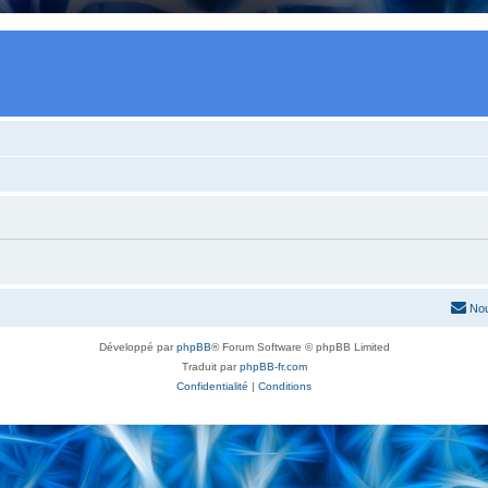
Nou
Développé par
phpBB
® Forum Software © phpBB Limited
Traduit par
phpBB-fr.com
Confidentialité
|
Conditions