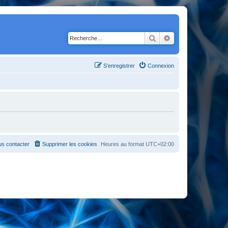
Rechercher
Recherche avancé
S’enregistrer
Connexion
s contacter
Supprimer les cookies
Heures au format
UTC+02:00