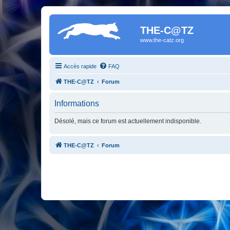
THE-C@TZ
www.the-catz.org
Accès rapide
FAQ
THE-C@TZ
Forum
Informations
Désolé, mais ce forum est actuellement indisponible.
THE-C@TZ
Forum