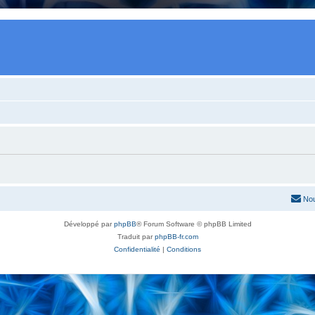
Nou
Développé par
phpBB
® Forum Software © phpBB Limited
Traduit par
phpBB-fr.com
Confidentialité
|
Conditions