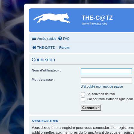
THE-C@TZ
www.the-catz.org
Accès rapide
FAQ
THE-C@TZ
Forum
Connexion
Nom d’utilisateur :
Mot de passe :
J’ai oublié mon mot de passe
Se souvenir de moi
Cacher mon statut en ligne pour 
S’ENREGISTRER
Vous devez être enregistré pour vous connecter. L’enregistre
additionnelles aux membres du forum. Avant de vous enregistrer,