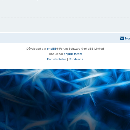
Nou
Développé par
phpBB
® Forum Software © phpBB Limited
Traduit par
phpBB-fr.com
Confidentialité
|
Conditions