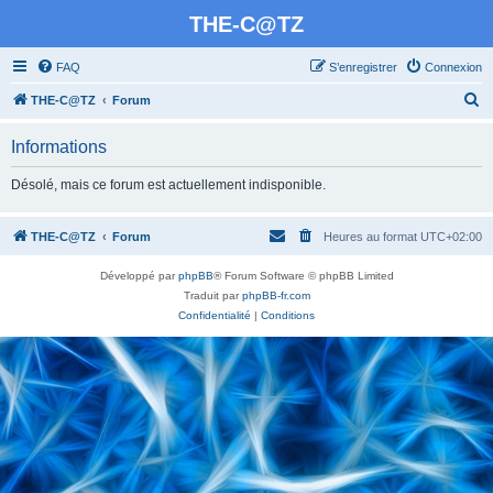
THE-C@TZ
FAQ
S’enregistrer
Connexion
R
THE-C@TZ
Forum
e
Informations
c
h
Désolé, mais ce forum est actuellement indisponible.
e
r
THE-C@TZ
Forum
Heures au format
UTC+02:00
c
Développé par
phpBB
® Forum Software © phpBB Limited
h
Traduit par
phpBB-fr.com
e
Confidentialité
|
Conditions
r