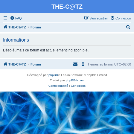
THE-C@TZ
FAQ
S’enregistrer
Connexion
R
THE-C@TZ
Forum
e
Informations
c
h
Désolé, mais ce forum est actuellement indisponible.
e
r
THE-C@TZ
Forum
Heures au format
UTC+02:00
c
Développé par
phpBB
® Forum Software © phpBB Limited
h
Traduit par
phpBB-fr.com
e
Confidentialité
|
Conditions
r