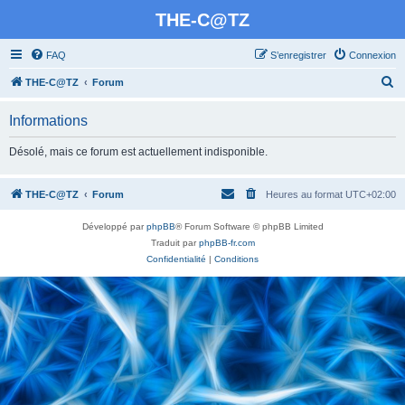
THE-C@TZ
FAQ
S’enregistrer
Connexion
R
THE-C@TZ
Forum
e
Informations
c
h
Désolé, mais ce forum est actuellement indisponible.
e
r
THE-C@TZ
Forum
Heures au format
UTC+02:00
c
Développé par
phpBB
® Forum Software © phpBB Limited
h
Traduit par
phpBB-fr.com
e
Confidentialité
|
Conditions
r