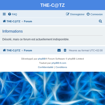
THE-C@TZ
FAQ
S’enregistrer
Connexion
R
THE-C@TZ
Forum
e
Informations
c
h
Désolé, mais ce forum est actuellement indisponible.
e
r
THE-C@TZ
Forum
Heures au format
UTC+02:00
c
Développé par
phpBB
® Forum Software © phpBB Limited
h
Traduit par
phpBB-fr.com
e
Confidentialité
|
Conditions
r