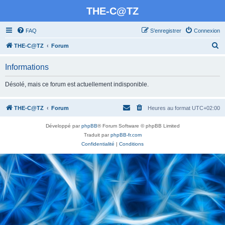
THE-C@TZ
FAQ
S’enregistrer
Connexion
R
THE-C@TZ
Forum
e
Informations
c
h
Désolé, mais ce forum est actuellement indisponible.
e
r
THE-C@TZ
Forum
Heures au format
UTC+02:00
c
Développé par
phpBB
® Forum Software © phpBB Limited
h
Traduit par
phpBB-fr.com
e
Confidentialité
|
Conditions
r