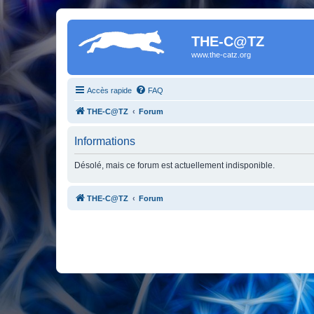
THE-C@TZ
www.the-catz.org
Accès rapide
FAQ
THE-C@TZ
Forum
Informations
Désolé, mais ce forum est actuellement indisponible.
THE-C@TZ
Forum