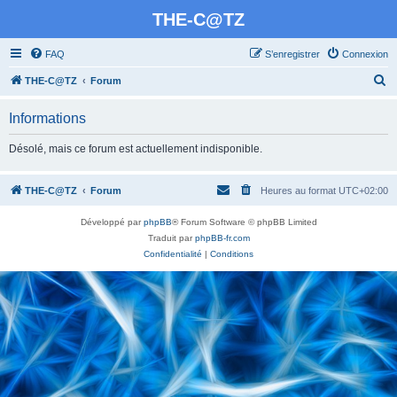
THE-C@TZ
FAQ
S’enregistrer
Connexion
R
THE-C@TZ
Forum
e
Informations
c
h
Désolé, mais ce forum est actuellement indisponible.
e
r
THE-C@TZ
Forum
Heures au format
UTC+02:00
c
Développé par
phpBB
® Forum Software © phpBB Limited
h
Traduit par
phpBB-fr.com
e
Confidentialité
|
Conditions
r