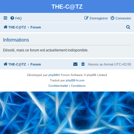
THE-C@TZ
FAQ
S’enregistrer
Connexion
R
THE-C@TZ
Forum
e
Informations
c
h
Désolé, mais ce forum est actuellement indisponible.
e
r
THE-C@TZ
Forum
Heures au format
UTC+02:00
c
Développé par
phpBB
® Forum Software © phpBB Limited
h
Traduit par
phpBB-fr.com
e
Confidentialité
|
Conditions
r