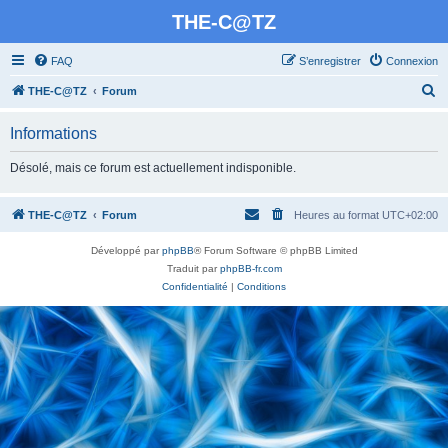
THE-C@TZ
FAQ
S’enregistrer
Connexion
R
THE-C@TZ
Forum
e
Informations
c
h
Désolé, mais ce forum est actuellement indisponible.
e
r
THE-C@TZ
Forum
Heures au format
UTC+02:00
c
Développé par
phpBB
® Forum Software © phpBB Limited
h
Traduit par
phpBB-fr.com
e
Confidentialité
|
Conditions
r