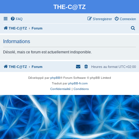
THE-C@TZ
FAQ
S’enregistrer
Connexion
R
THE-C@TZ
Forum
e
Informations
c
h
Désolé, mais ce forum est actuellement indisponible.
e
r
THE-C@TZ
Forum
Heures au format
UTC+02:00
c
Développé par
phpBB
® Forum Software © phpBB Limited
h
Traduit par
phpBB-fr.com
e
Confidentialité
|
Conditions
r