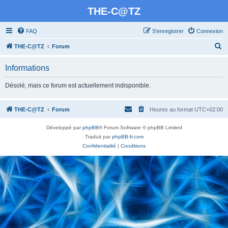
THE-C@TZ
FAQ
S’enregistrer
Connexion
R
THE-C@TZ
Forum
e
Informations
c
h
Désolé, mais ce forum est actuellement indisponible.
e
r
THE-C@TZ
Forum
Heures au format
UTC+02:00
c
Développé par
phpBB
® Forum Software © phpBB Limited
h
Traduit par
phpBB-fr.com
e
Confidentialité
|
Conditions
r