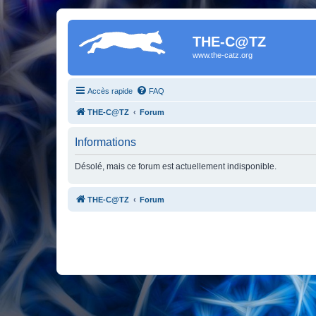
THE-C@TZ
www.the-catz.org
Accès rapide
FAQ
THE-C@TZ
Forum
Informations
Désolé, mais ce forum est actuellement indisponible.
THE-C@TZ
Forum