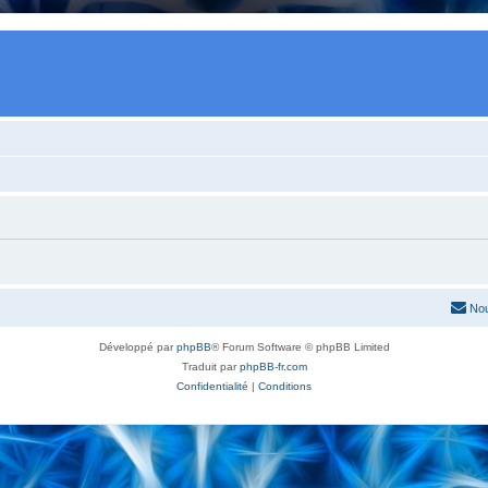
Nou
Développé par
phpBB
® Forum Software © phpBB Limited
Traduit par
phpBB-fr.com
Confidentialité
|
Conditions