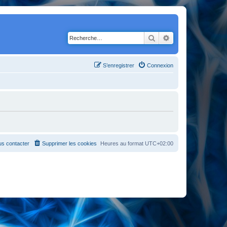
Rechercher
Recherche avancé
S’enregistrer
Connexion
s contacter
Supprimer les cookies
Heures au format
UTC+02:00