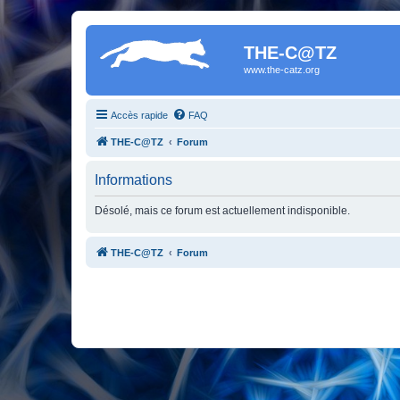
THE-C@TZ
www.the-catz.org
Accès rapide
FAQ
THE-C@TZ
Forum
Informations
Désolé, mais ce forum est actuellement indisponible.
THE-C@TZ
Forum