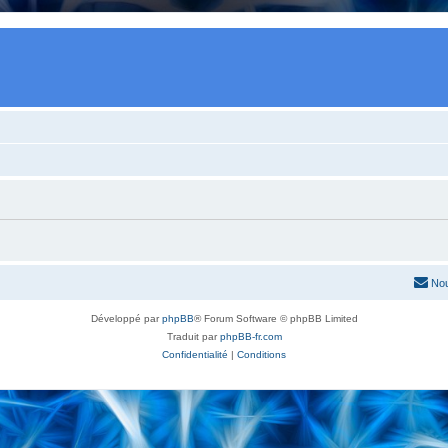
Nou
Développé par
phpBB
® Forum Software © phpBB Limited
Traduit par
phpBB-fr.com
Confidentialité
|
Conditions