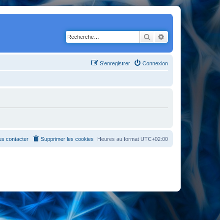
Rechercher
Recherche avancé
S’enregistrer
Connexion
s contacter
Supprimer les cookies
Heures au format
UTC+02:00