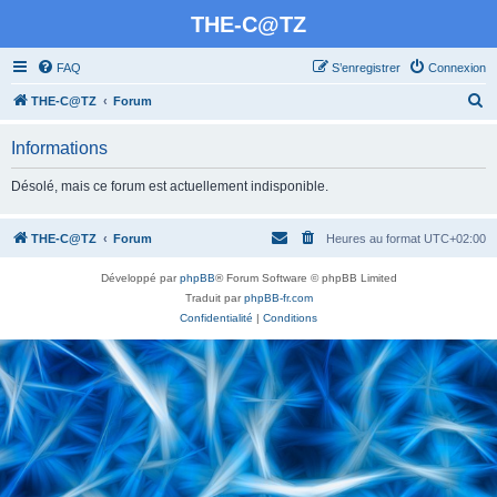
THE-C@TZ
FAQ
S’enregistrer
Connexion
R
THE-C@TZ
Forum
e
Informations
c
h
Désolé, mais ce forum est actuellement indisponible.
e
r
THE-C@TZ
Forum
Heures au format
UTC+02:00
c
Développé par
phpBB
® Forum Software © phpBB Limited
h
Traduit par
phpBB-fr.com
e
Confidentialité
|
Conditions
r