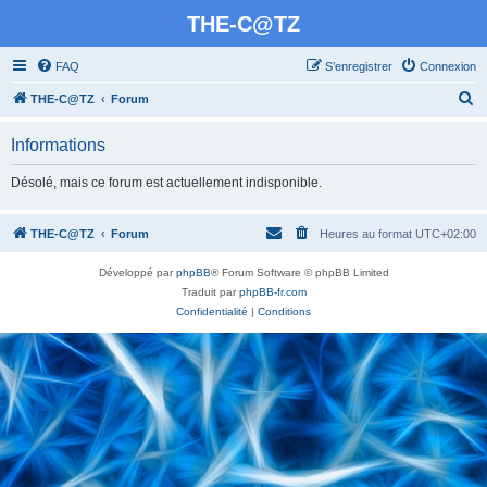
THE-C@TZ
FAQ
S’enregistrer
Connexion
R
THE-C@TZ
Forum
e
Informations
c
h
Désolé, mais ce forum est actuellement indisponible.
e
r
THE-C@TZ
Forum
Heures au format
UTC+02:00
c
Développé par
phpBB
® Forum Software © phpBB Limited
h
Traduit par
phpBB-fr.com
e
Confidentialité
|
Conditions
r